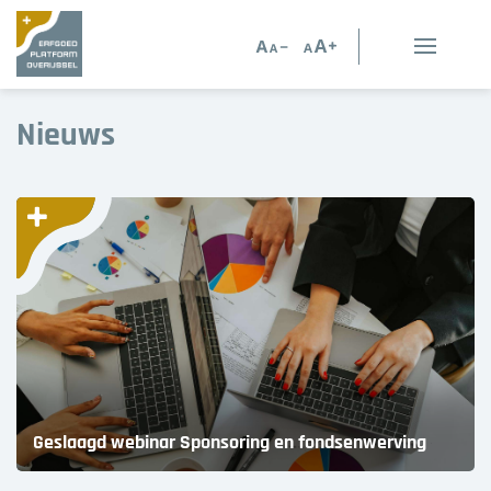
Erfgoed in Overijssel
Nieuws
Erfgoedorganisaties
Verhalen
Kennis en advies
Kennisbank
Persoonlijk advies
Nieuws
Geslaagd webinar Sponsoring en fondsenwerving
Agenda