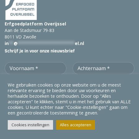
Erfgoedplatform Overijssel
Aan de Stadsmuur 79-83
8011 VD Zwolle
in
**
@
***********************
el.nl
Schrijf je in voor onze nieuwsbrief
We gebruiken cookies op onze website om u de meest
relevante ervaring te bieden door uw voorkeuren en
herhaalde bezoeken te onthouden. Door op "Alles
accepteren" te klikken, stemt u in met het gebruik van ALLE
cookies. U kunt echter naar "Cookie-instellingen" gaan om
een ​​gecontroleerde toestemming te geven.
In samenwerking met:
Cookies instellingen
Alles accepteren