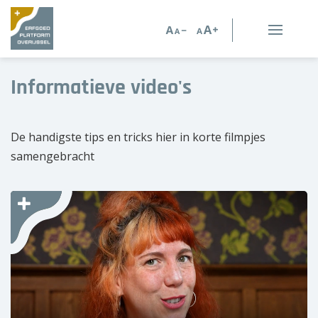
Erfgoed in Overijssel
Informatieve video's
Erfgoedorganisaties
De handigste tips en tricks hier in korte filmpjes
Verhalen
samengebracht
Kennis en advies
Kennisbank
Persoonlijk advies
Nieuws
Agenda